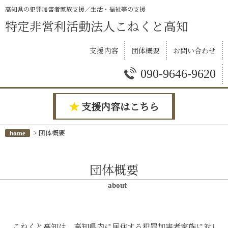
高知県の犯罪加害者家族支援／生活・福祉等の支援
特定非営利活動法人
こねくと高知
支援内容
団体概要
お問い合わせ
090-9646-9620
★
支援内容はこちら
> 団体概要
home
団体概要
about
こねくと高知は、高知県内に居住する犯罪加害者家族に対し